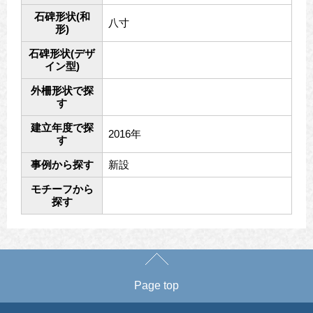
石碑形状(和
八寸
形)
石碑形状(デザ
イン型)
外柵形状で探
す
建立年度で探
2016年
す
事例から探す
新設
モチーフから
探す
Page top