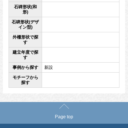
石碑形状(和
形)
石碑形状(デザ
イン型)
外柵形状で探
す
建立年度で探
す
事例から探す
新設
モチーフから
探す
Page top