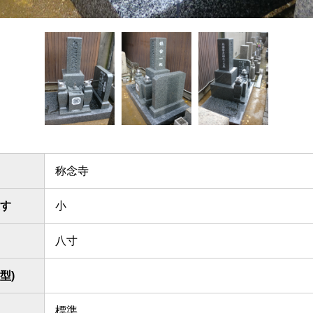
称念寺
す
小
八寸
型)
標準