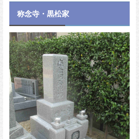
称念寺・黒松家