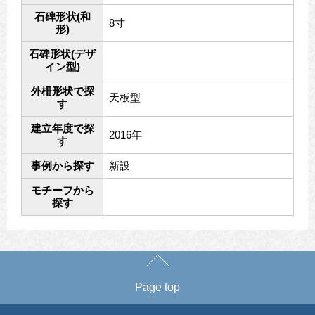
石碑形状(和
8寸
形)
石碑形状(デザ
イン型)
外柵形状で探
天板型
す
建立年度で探
2016年
す
事例から探す
新設
モチーフから
探す
Page top