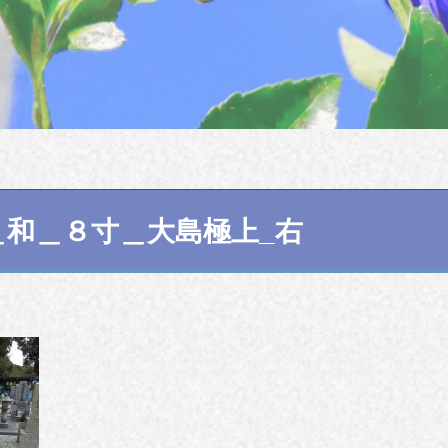
＿和＿８寸＿大島極上_右