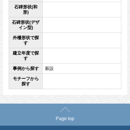
石碑形状(和
形)
石碑形状(デザ
イン型)
外柵形状で探
す
建立年度で探
す
事例から探す
新設
モチーフから
探す
Page top