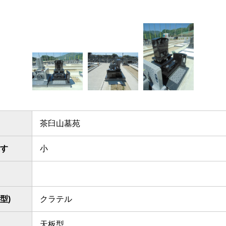
茶臼山墓苑
す
小
型)
クラテル
天板型