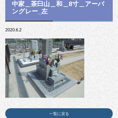
中家＿茶臼山＿和＿8寸＿アーバ
ングレー_左
2020.6.2
一覧に戻る