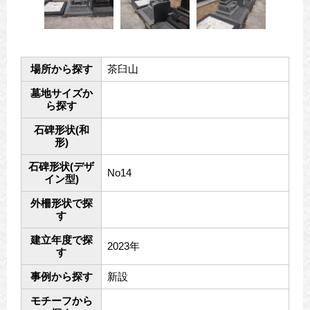
場所から探す
茶臼山
墓地サイズか
ら探す
石碑形状(和
形)
石碑形状(デザ
No14
イン型)
外柵形状で探
す
建立年度で探
2023年
す
事例から探す
新設
モチーフから