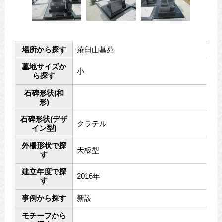
場所から探す
茶臼山墓苑
墓地サイズか
小
ら探す
石碑形状(和
形)
石碑形状(デザ
クラテル
イン型)
外柵形状で探
天板型
す
建立年度で探
2016年
す
事例から探す
新設
モチーフから