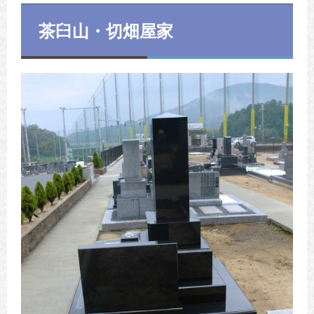
茶臼山・切畑屋家