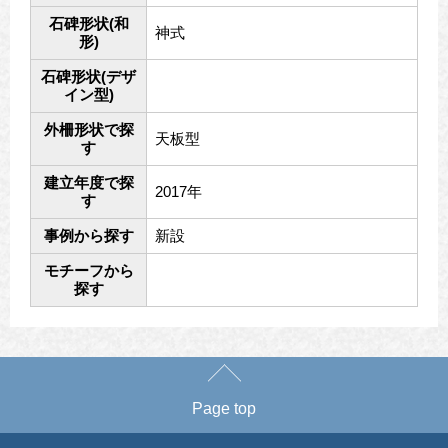
石碑形状(和
神式
形)
石碑形状(デザ
イン型)
外柵形状で探
天板型
す
建立年度で探
2017年
す
事例から探す
新設
モチーフから
探す
Page top