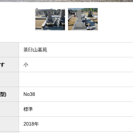
茶臼山墓苑
す
小
型)
No38
標準
2018年