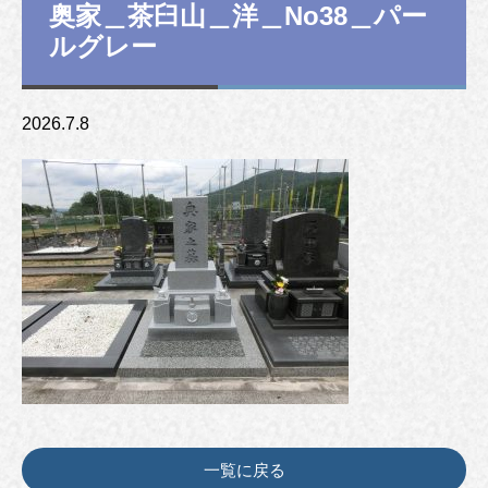
奥家＿茶臼山＿洋＿No38＿パー
ルグレー
2026.7.8
一覧に戻る