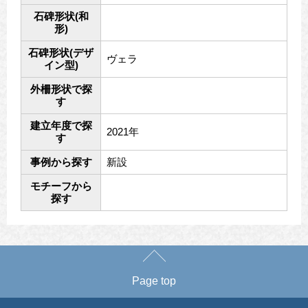
石碑形状(和
形)
石碑形状(デザ
ヴェラ
イン型)
外柵形状で探
す
建立年度で探
2021年
す
事例から探す
新設
モチーフから
探す
Page top