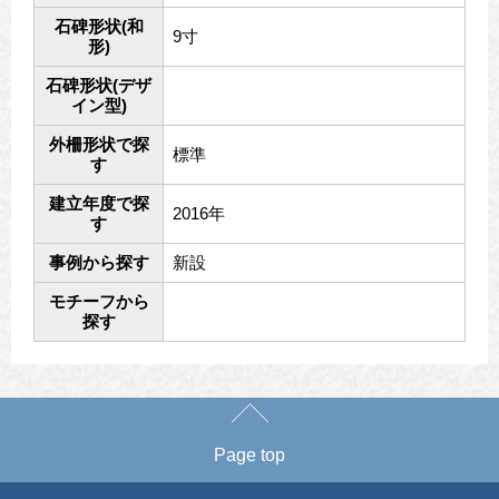
石碑形状(和
9寸
形)
石碑形状(デザ
イン型)
外柵形状で探
標準
す
建立年度で探
2016年
す
事例から探す
新設
モチーフから
探す
Page top