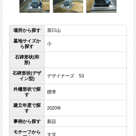
場所から探す
茶臼山
墓地サイズか
小
ら探す
石碑形状(和
形)
石碑形状(デザ
デザイナーズ 53
イン型)
外柵形状で探
標準
す
建立年度で探
2020年
す
事例から探す
新設
モチーフから
文字