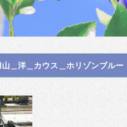
臼山＿洋＿カウス＿ホリゾンブルー