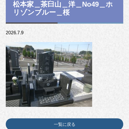
松本家＿茶臼山＿洋＿No49＿ホ
リゾンブルー＿桜
2026.7.9
一覧に戻る