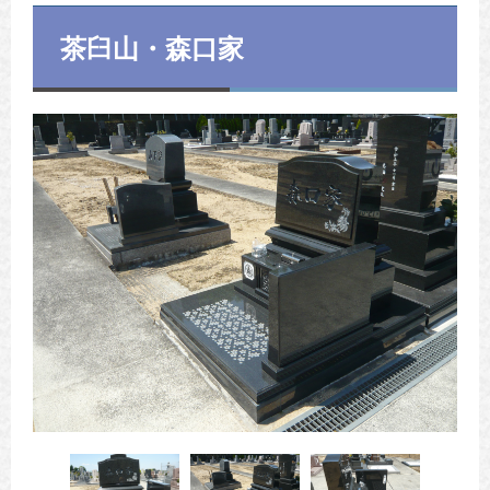
茶臼山・森口家