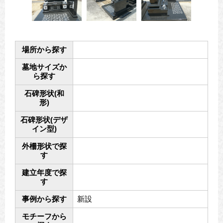
場所から探す
墓地サイズか
ら探す
石碑形状(和
形)
石碑形状(デザ
イン型)
外柵形状で探
す
建立年度で探
す
事例から探す
新設
モチーフから