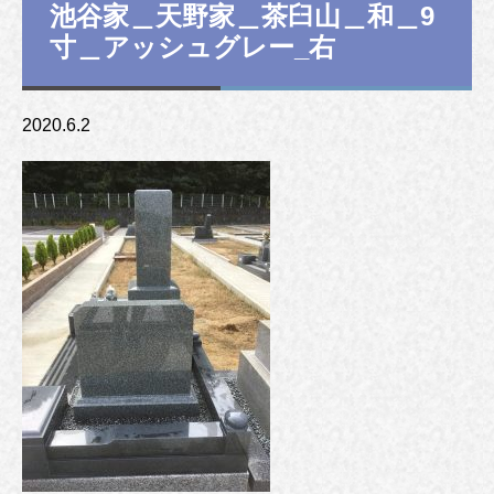
池谷家＿天野家＿茶臼山＿和＿9
寸＿アッシュグレー_右
2020.6.2