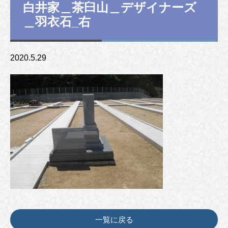
白井家＿茶臼山＿デザイナーズ
＿羽衣石_右
2020.5.29
一覧に戻る