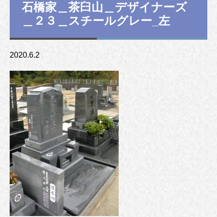
石橋家＿茶臼山＿デザイナーズ
＿２３＿スチールグレー_左
2020.6.2