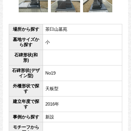
場所から探す
茶臼山墓苑
墓地サイズか
小
ら探す
石碑形状(和
形)
石碑形状(デザ
No19
イン型)
外柵形状で探
天板型
す
建立年度で探
2016年
す
事例から探す
新設
モチーフから