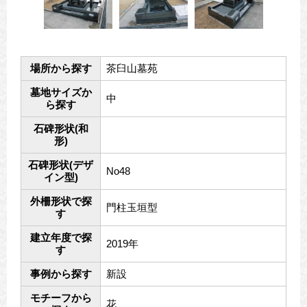
場所から探す
茶臼山墓苑
墓地サイズか
中
ら探す
石碑形状(和
形)
石碑形状(デザ
No48
イン型)
外柵形状で探
門柱玉垣型
す
建立年度で探
2019年
す
事例から探す
新設
モチーフから
花