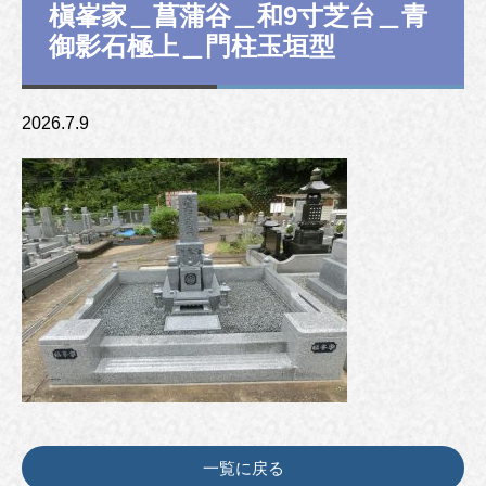
槇峯家＿菖蒲谷＿和9寸芝台＿青
御影石極上＿門柱玉垣型
2026.7.9
一覧に戻る