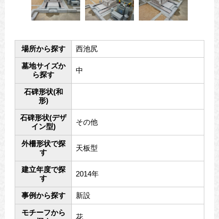
場所から探す
西池尻
墓地サイズか
中
ら探す
石碑形状(和
形)
石碑形状(デザ
その他
イン型)
外柵形状で探
天板型
す
建立年度で探
2014年
す
事例から探す
新設
モチーフから
花