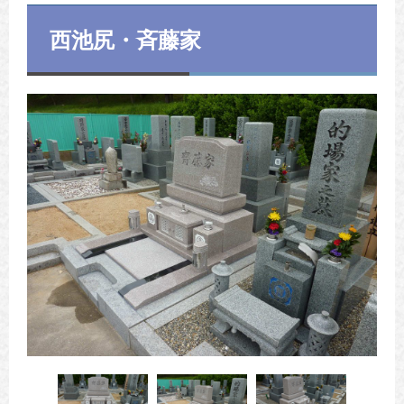
西池尻・斉藤家