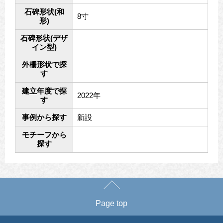
石碑形状(和
8寸
形)
石碑形状(デザ
イン型)
外柵形状で探
す
建立年度で探
2022年
す
事例から探す
新設
モチーフから
探す
Page top