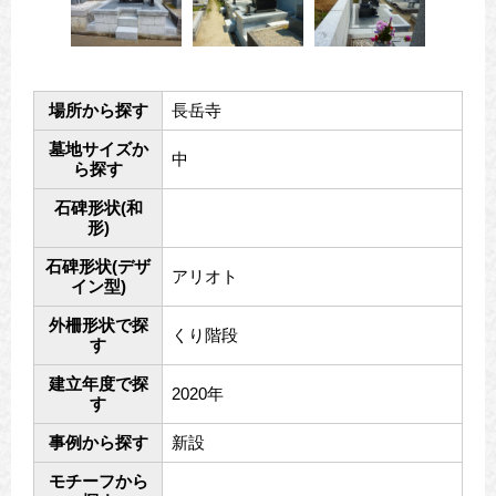
場所から探す
長岳寺
墓地サイズか
中
ら探す
石碑形状(和
形)
石碑形状(デザ
アリオト
イン型)
外柵形状で探
くり階段
す
建立年度で探
2020年
す
事例から探す
新設
モチーフから