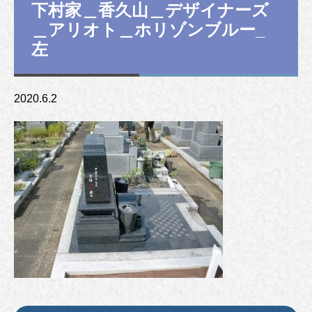
下村家＿香久山＿デザイナーズ
＿アリオト＿ホリゾンブルー_
左
2020.6.2