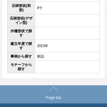
石碑形状(和
8寸
形)
石碑形状(デザ
イン型)
外柵形状で探
す
建立年度で探
2023年
す
事例から探す
新設
モチーフから
探す
Page top