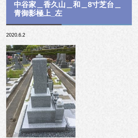
中谷家＿香久山＿和＿8寸芝台＿
青御影極上_左
2020.6.2