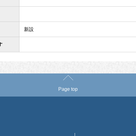
新設
す
Page top