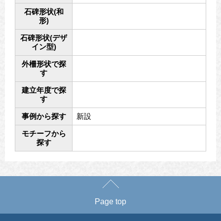
石碑形状(和
形)
石碑形状(デザ
イン型)
外柵形状で探
す
建立年度で探
す
事例から探す
新設
モチーフから
探す
Page top