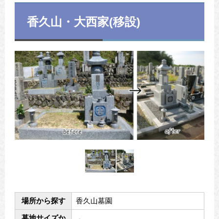
香久山・大西家(移設)
場所から探す
香久山墓園
墓地サイズか