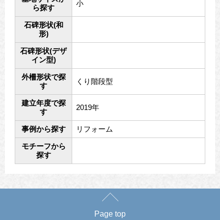
小
ら探す
石碑形状(和
形)
石碑形状(デザ
イン型)
外柵形状で探
くり階段型
す
建立年度で探
2019年
す
事例から探す
リフォーム
モチーフから
探す
Page top