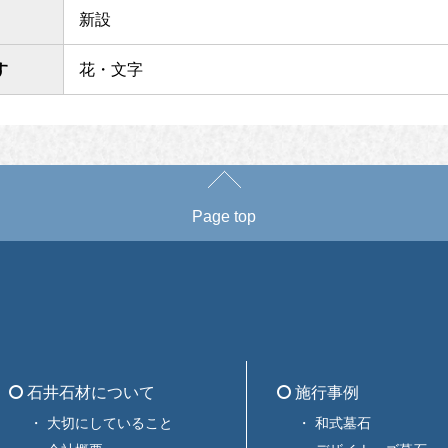
新設
す
花・文字
Page top
石井石材について
施行事例
大切にしていること
和式墓石