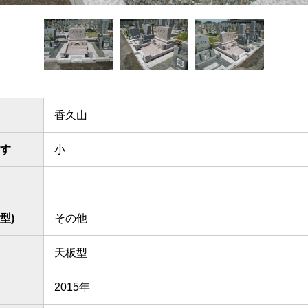
香久山
す
小
型)
その他
天板型
2015年