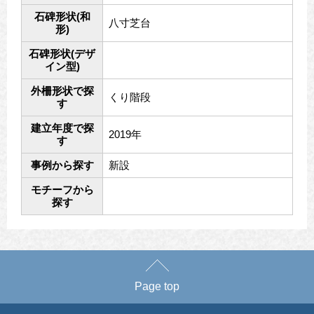
石碑形状(和
八寸芝台
形)
石碑形状(デザ
イン型)
外柵形状で探
くり階段
す
建立年度で探
2019年
す
事例から探す
新設
モチーフから
探す
Page top