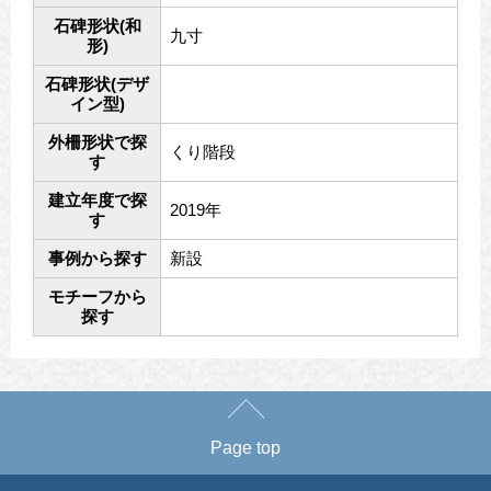
石碑形状(和
九寸
形)
石碑形状(デザ
イン型)
外柵形状で探
くり階段
す
建立年度で探
2019年
す
事例から探す
新設
モチーフから
探す
Page top