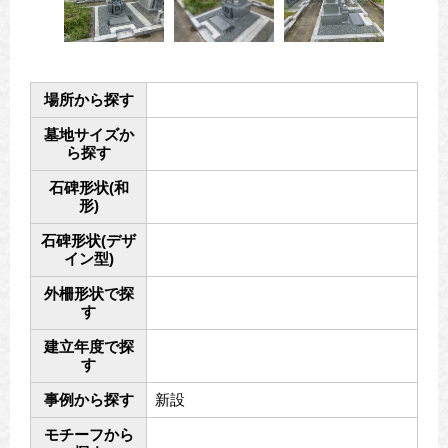
場所から探す
墓地サイズか
ら探す
石碑形状(和
形)
石碑形状(デザ
イン型)
外柵形状で探
す
建立年度で探
す
事例から探す
新設
モチーフから