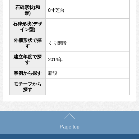
石碑形状(和
8寸芝台
形)
石碑形状(デザ
イン型)
外柵形状で探
くり階段
す
建立年度で探
2014年
す
事例から探す
新設
モチーフから
探す
Page top