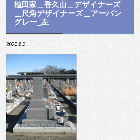
植田家＿香久山＿デザイナーズ
＿尺角デザイナーズ＿アーバン
グレー_左
2020.6.2