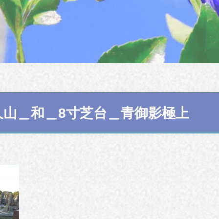
久山＿和＿8寸芝台＿青御影極上