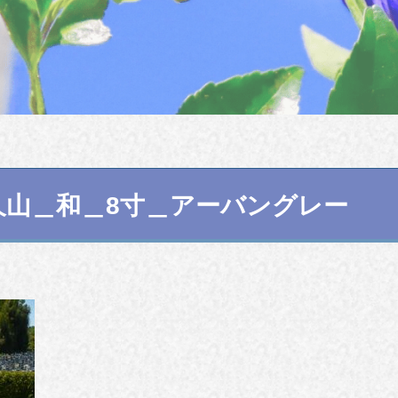
久山＿和＿8寸＿アーバングレー