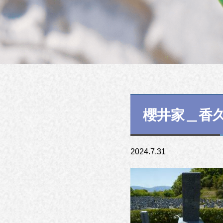
櫻井家＿香
2024.7.31