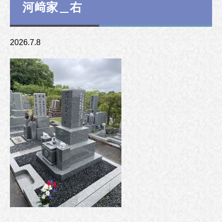
河﨑家＿右
2026.7.8