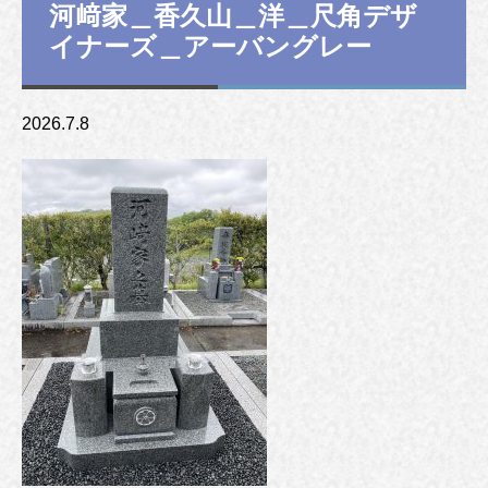
河﨑家＿香久山＿洋＿尺角デザ
イナーズ＿アーバングレー
2026.7.8