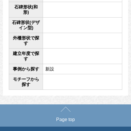
石碑形状(和
形)
石碑形状(デザ
イン型)
外柵形状で探
す
建立年度で探
す
事例から探す
新設
モチーフから
探す
Page top