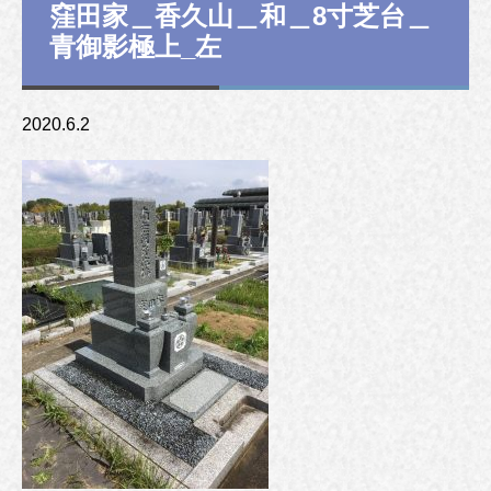
窪田家＿香久山＿和＿8寸芝台＿
青御影極上_左
2020.6.2