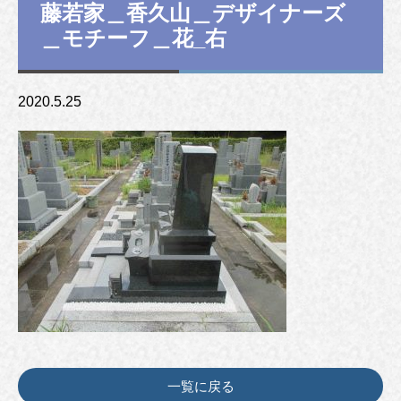
藤若家＿香久山＿デザイナーズ
＿モチーフ＿花_右
2020.5.25
一覧に戻る