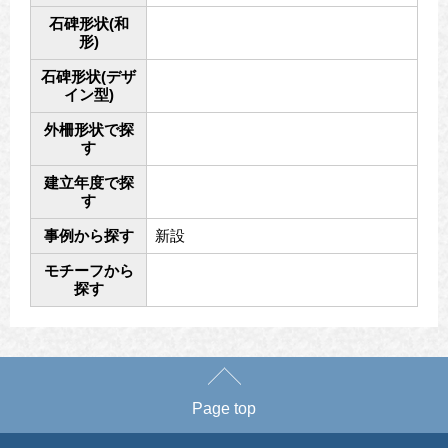
石碑形状(和
形)
石碑形状(デザ
イン型)
外柵形状で探
す
建立年度で探
す
事例から探す
新設
モチーフから
探す
Page top