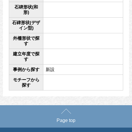
石碑形状(和
形)
石碑形状(デザ
イン型)
外柵形状で探
す
建立年度で探
す
事例から探す
新設
モチーフから
探す
Page top