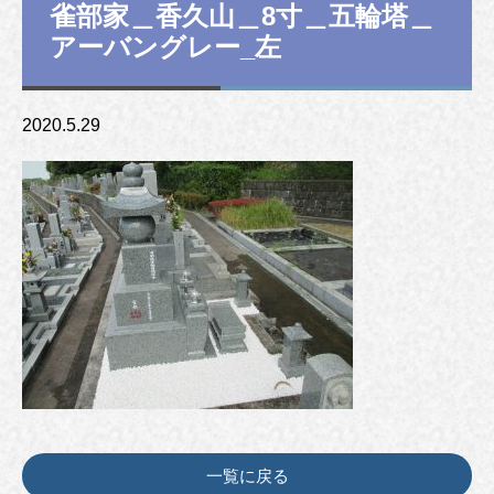
雀部家＿香久山＿8寸＿五輪塔＿
アーバングレー_左
2020.5.29
一覧に戻る